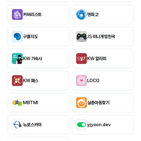
커버리스트
엔파고
구를지도
JS 미니게임천국
KW 기숙사
KW 알리미
KW 패스
LOCO
MBTMI
실종아동찾기
뉴로스카이
yjyoon.dev