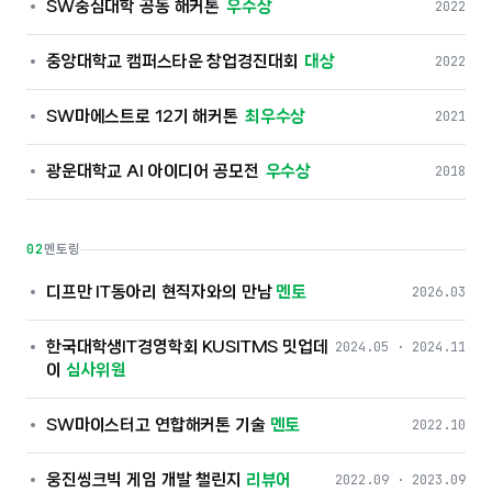
SW중심대학 공동 해커톤
우수상
2022
중앙대학교 캠퍼스타운 창업경진대회
대상
2022
SW마에스트로 12기 해커톤
최우수상
2021
광운대학교 AI 아이디어 공모전
우수상
2018
02
멘토링
디프만 IT동아리 현직자와의 만남
멘토
2026.03
한국대학생IT경영학회 KUSITMS 밋업데
2024.05 · 2024.11
이
심사위원
SW마이스터고 연합해커톤 기술
멘토
2022.10
웅진씽크빅 게임 개발 챌린지
리뷰어
2022.09 · 2023.09